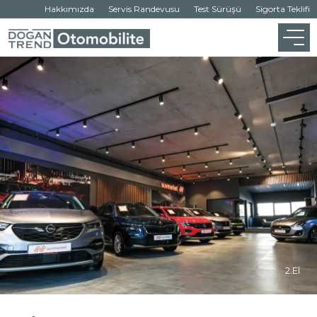
Hakkımızda
Servis Randevusu
Test Sürüşü
Sigorta Teklifi
2.El