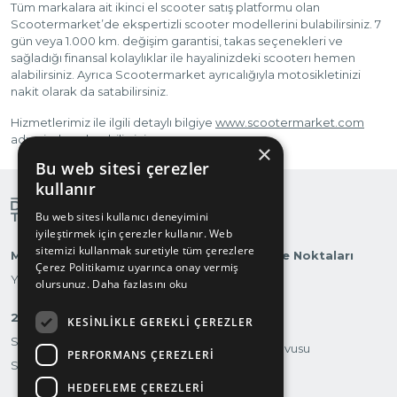
Tüm markalara ait ikinci el scooter satış platformu olan
Scootermarket’de ekspertizli scooter modellerini bulabilirsiniz. 7
gün veya 1.000 km. değişim garantisi, takas seçenekleri ve
sağladığı finansal kolaylıklar ile hayalinizdeki scooterı hemen
alabilirsiniz. Ayrıca Scootermarket ayrıcalığıyla motosikletinizi
nakit olarak da satabilirsiniz.
Hizmetlerimiz ile ilgili detaylı bilgiye
www.scootermarket.com
adresinden ulaşabilirsiniz.
×
Bu web sitesi çerezler
kullanır
Bu web sitesi kullanıcı deneyimini
iyileştirmek için çerezler kullanır. Web
sitemizi kullanmak suretiyle tüm çerezlere
Markalarımız
Otomobilite Noktaları
Çerez Politikamız uyarınca onay vermiş
Yatırımcı İlişkileri
olursunuz.
Daha fazlasını oku
2.El
KESINLIKLE GEREKLI ÇEREZLER
Test Sürüşü
Suvmarket
Servis Randevusu
PERFORMANS ÇEREZLERI
Scootermarket
İletişim
HEDEFLEME ÇEREZLERI