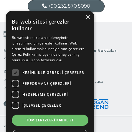
+90 232 570 5090
×
Bu web sitesi çerezler
kullanır
Bu web sitesi kullanıcı deneyimini
iyileştirmek için çerezler kullanır. Web
sitemizi kullanmak suretiyle tüm çerezlere
Markalarımız
Otomobilite Noktaları
Çerez Politikamız uyarınca onay vermiş
Yatırımcı İlişkileri
olursunuz.
Daha fazlasını oku
2.El
KESINLIKLE GEREKLI ÇEREZLER
Test Sürüşü
Suvmarket
Servis Randevusu
PERFORMANS ÇEREZLERI
Scootermarket
İletişim
HEDEFLEME ÇEREZLERI
İŞLEVSEL ÇEREZLER
TÜM ÇEREZLERI KABUL ET
Yasal Uyarı