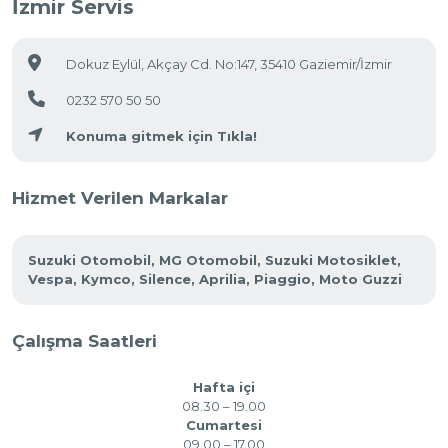
İzmir Servis
Dokuz Eylül, Akçay Cd. No:147, 35410 Gaziemir/İzmir
0232 570 50 50
Konuma gitmek için Tıkla!
Hizmet Verilen Markalar
Suzuki Otomobil, MG Otomobil, Suzuki Motosiklet,
Vespa, Kymco, Silence, Aprilia, Piaggio, Moto Guzzi
Çalışma Saatleri
Hafta içi
08.30 – 19.00
Cumartesi
09.00 – 17.00