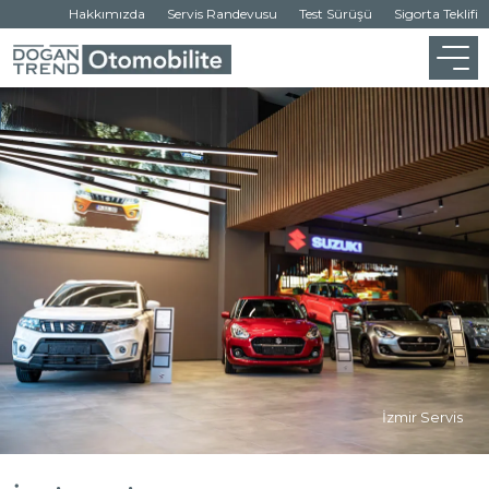
Hakkımızda
Servis Randevusu
Test Sürüşü
Sigorta Teklifi
İzmir Servis