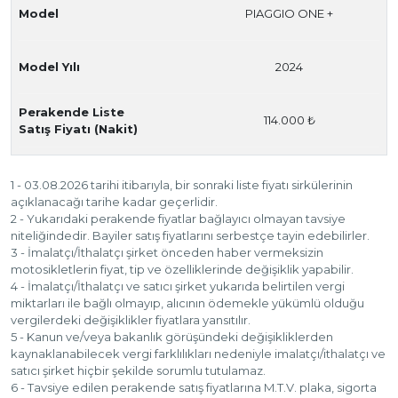
Model
PIAGGIO ONE +
Model Yılı
2024
Perakende Liste
114.000 ₺
Satış Fiyatı (Nakit)
1 - 03.08.2026 tarihi itibarıyla, bir sonraki liste fiyatı sirkülerinin
açıklanacağı tarihe kadar geçerlidir.
2 - Yukarıdaki perakende fiyatlar bağlayıcı olmayan tavsiye
niteliğindedir. Bayiler satış fiyatlarını serbestçe tayin edebilirler.
3 - İmalatçı/İthalatçı şirket önceden haber vermeksizin
motosikletlerin fiyat, tip ve özelliklerinde değişiklik yapabilir.
4 - İmalatçı/İthalatçı ve satıcı şirket yukarıda belirtilen vergi
miktarları ile bağlı olmayıp, alıcının ödemekle yükümlü olduğu
vergilerdeki değişiklikler fiyatlara yansıtılır.
5 - Kanun ve/veya bakanlık görüşündeki değişikliklerden
kaynaklanabilecek vergi farklılıkları nedeniyle imalatçı/ithalatçı ve
satıcı şirket hiçbir şekilde sorumlu tutulamaz.
6 - Tavsiye edilen perakende satış fiyatlarına M.T.V. plaka, sigorta