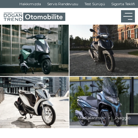
Hakkımızda
Servis Randevusu
Test Sürüşü
Sigorta Teklifi
Markalarımız
>
Piaggio