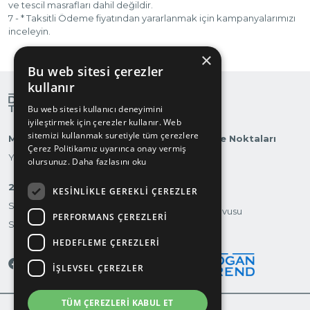
ve tescil masrafları dahil değildir.
7 - * Taksitli Ödeme fiyatından yararlanmak için kampanyalarımızı
inceleyin.
×
Bu web sitesi çerezler
kullanır
Bu web sitesi kullanıcı deneyimini
iyileştirmek için çerezler kullanır. Web
sitemizi kullanmak suretiyle tüm çerezlere
Markalarımız
Otomobilite Noktaları
Çerez Politikamız uyarınca onay vermiş
Yatırımcı İlişkileri
olursunuz.
Daha fazlasını oku
2.El
KESINLIKLE GEREKLI ÇEREZLER
Test Sürüşü
Suvmarket
Servis Randevusu
PERFORMANS ÇEREZLERI
Scootermarket
İletişim
HEDEFLEME ÇEREZLERI
İŞLEVSEL ÇEREZLER
TÜM ÇEREZLERI KABUL ET