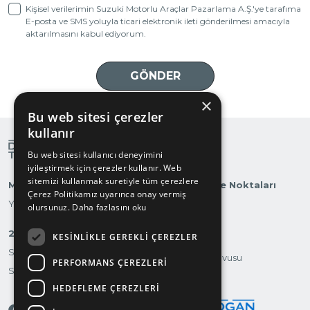
Kişisel verilerimin Suzuki Motorlu Araçlar Pazarlama A.Ş.'ye tarafıma
E-posta ve SMS yoluyla ticari elektronik ileti gönderilmesi amacıyla
aktarılmasını kabul ediyorum.
×
Bu web sitesi çerezler
kullanır
Bu web sitesi kullanıcı deneyimini
iyileştirmek için çerezler kullanır. Web
sitemizi kullanmak suretiyle tüm çerezlere
Markalarımız
Otomobilite Noktaları
Çerez Politikamız uyarınca onay vermiş
Yatırımcı İlişkileri
olursunuz.
Daha fazlasını oku
2.El
KESINLIKLE GEREKLI ÇEREZLER
Test Sürüşü
Suvmarket
Servis Randevusu
PERFORMANS ÇEREZLERI
Scootermarket
İletişim
HEDEFLEME ÇEREZLERI