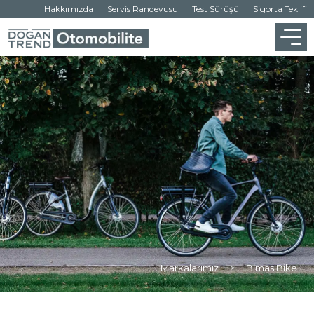
Hakkımızda
Servis Randevusu
Test Sürüşü
Sigorta Teklifi
Markalarımız
>
Bimas Bike