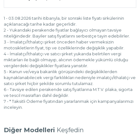
1 - 03.08.2026 tarihi itibarıyla, bir sonraki liste fiyatı sirkülerinin
açıklanacağı tarihe kadar geçerlidir.
2 - Yukarıdaki perakende fiyatlar bağlayıcı olmayan tavsiye
niteliğindedir. Bayiler satış fiyatlarını serbestçe tayin edebilirler.
3 - İmalatçı/İthalatçı şirket önceden haber vermeksizin
motosikletlerin fiyat, tip ve özelliklerinde değişiklik yapabilir.
4 - İmalatçı/İthalatçı ve satıcı şirket yukarıda belirtilen vergi
miktarları ile bağlı olmayıp, alıcının ödemekle yükümlü olduğu
vergilerdeki değişiklikler fiyatlara yansıtılır.
5 - Kanun ve/veya bakanlık görüşündeki değişikliklerden
kaynaklanabilecek vergi farklılıkları nedeniyle imalatçı/ithalatçı ve
satıcı şirket hiçbir şekilde sorumlu tutulamaz.
6 - Tavsiye edilen perakende satış fiyatlarına M.T.V. plaka, sigorta
ve tescil masrafları dahil değildir.
7 - * Taksitli Ödeme fiyatından yararlanmak için kampanyalarımızı
inceleyin.
Diğer Modelleri
Keşfedin