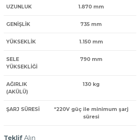
UZUNLUK
1.870 mm
GENİŞLİK
735 mm
YÜKSEKLİK
1.150 mm
SELE
790 mm
YÜKSEKLİĞİ
AĞIRLIK
130 kg
(AKÜLÜ)
ŞARJ SÜRESİ
*220V güç ile minimum şarj
süresi
Teklif
Alın