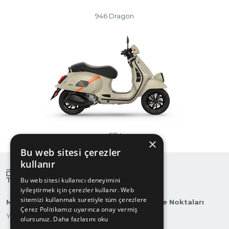
946 Dragon
GTV
×
Bu web sitesi çerezler
kullanır
Bu web sitesi kullanıcı deneyimini
iyileştirmek için çerezler kullanır. Web
sitemizi kullanmak suretiyle tüm çerezlere
Markalarımız
Otomobilite Noktaları
Çerez Politikamız uyarınca onay vermiş
Yatırımcı İlişkileri
olursunuz.
Daha fazlasını oku