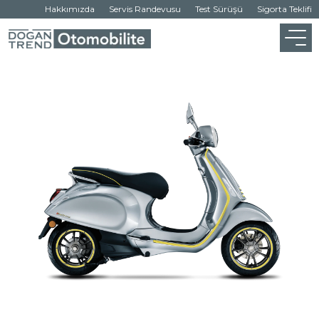
Hakkımızda
Servis Randevusu
Test Sürüşü
Sigorta Teklifi